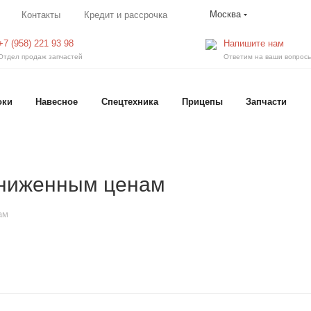
Москва
Контакты
Кредит и рассрочка
+7 (958) 221 93 98
Напишите нам
Отдел продаж запчастей
Ответим на ваши вопрос
оки
Навесное
Спецтехника
Прицепы
Запчасти
сниженным ценам
ам