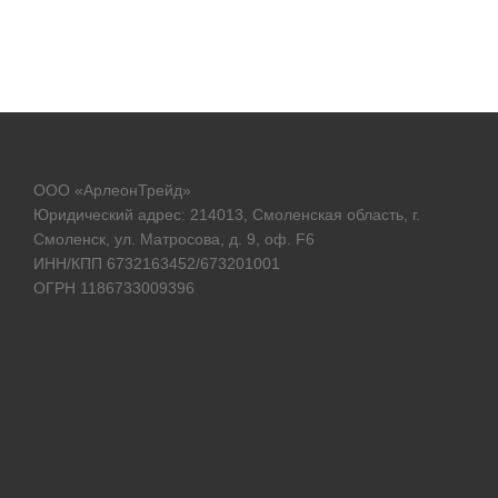
ООО «АрлеонТрейд»
Юридический адрес: 214013, Смоленская область, г.
Смоленск, ул. Матросова, д. 9, оф. F6
ИНН/КПП 6732163452/673201001
ОГРН 1186733009396