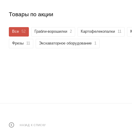
Товары по акции
Все
52
Грабли-ворошилки
2
Картофелекопалки
11
Фрезы
11
Экскаваторное оборудование
1
НАЗАД К СПИСКУ