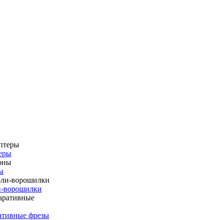
еры
ы
и-ворошилки
ативные фрезы