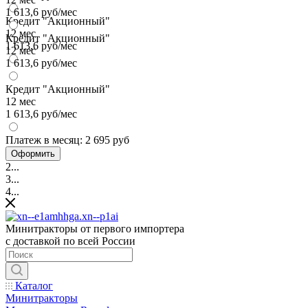
1 613,6 руб/мес
Кредит "Акционный"
12 мес
Кредит "Акционный"
1 613,6 руб/мес
12 мес
1 613,6 руб/мес
Кредит "Акционный"
12 мес
1 613,6 руб/мес
Платеж в месяц:
2 695 руб
Оформить
2...
3...
4...
Минитракторы от первого импортера
с доставкой по всей России
Каталог
Минитракторы