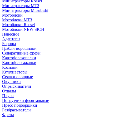
Минитракторы Rossel
Минитракторы МТЗ
Минитракторы Mitsubishi
Мотоблоки
Мотоблоки МТЗ
Мотоблоки Rossel
Мотоблоки NEW SICH
Навесное
Адаптеры
Бороны
Грабли-ворошилки
Сепаративные фрезы
Картофелекопалки
Картофелесажалки
Косилки
Культиваторы
Сеялки овощные
Окучники
Опрыскиватели
Отвалы
Плуги
Погрузчики фронтальные
Пресс-подборщики
Разбрасыватели
Фрезы