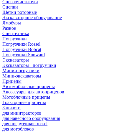
Снегоочистители
Сцепки
Щетки роторные
Экскаваторное оборудование
Ямобуры
Разное
Спецтехника
Погрузчики
Погрузчики Rossel
Погрузчики Bobcat
Погрузчики Sunward
Экскаваторы
Экскаваторы - погрузчики
Мини-погрузчики
Мини-экскаваторы
Прицепы
Автомобильные прицепы
Аксессуары для автоприцепов
Мотоблочные прицепы
Тракторные прицепы
Запчасти
для минитракторов
для навесного оборудования
для погрузчиков rossel
для мотоблоков