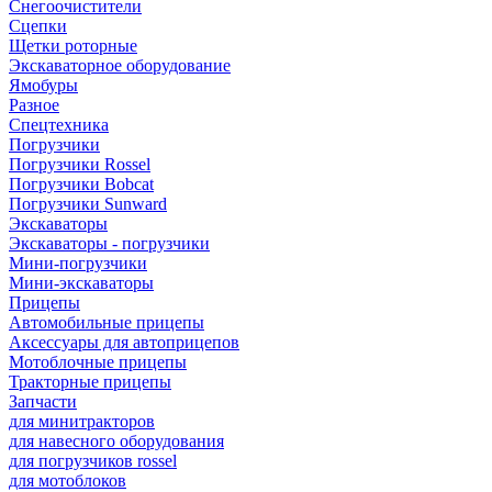
Снегоочистители
Сцепки
Щетки роторные
Экскаваторное оборудование
Ямобуры
Разное
Спецтехника
Погрузчики
Погрузчики Rossel
Погрузчики Bobcat
Погрузчики Sunward
Экскаваторы
Экскаваторы - погрузчики
Мини-погрузчики
Мини-экскаваторы
Прицепы
Автомобильные прицепы
Аксессуары для автоприцепов
Мотоблочные прицепы
Тракторные прицепы
Запчасти
для минитракторов
для навесного оборудования
для погрузчиков rossel
для мотоблоков