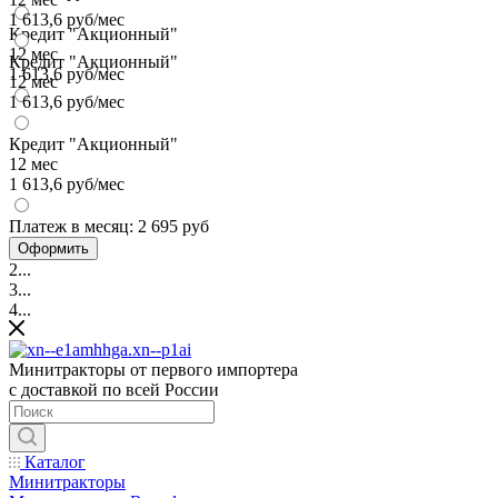
1 613,6 руб/мес
Кредит "Акционный"
12 мес
Кредит "Акционный"
1 613,6 руб/мес
12 мес
1 613,6 руб/мес
Кредит "Акционный"
12 мес
1 613,6 руб/мес
Платеж в месяц:
2 695 руб
Оформить
2...
3...
4...
Минитракторы от первого импортера
с доставкой по всей России
Каталог
Минитракторы