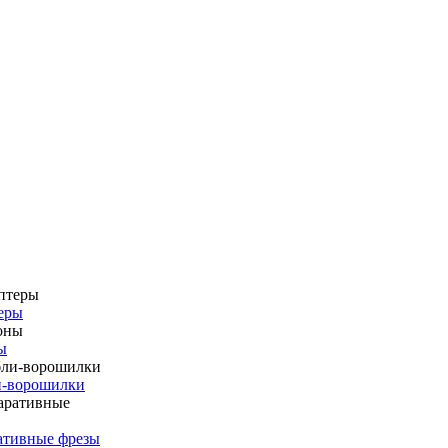
еры
ы
и-ворошилки
ативные фрезы