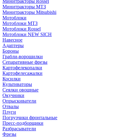
Минитракторы Rossel
Минитракторы МТЗ
Минитракторы Mitsubishi
Мотоблоки
Мотоблоки МТЗ
Мотоблоки Rossel
Мотоблоки NEW SICH
Навесное
Адаптеры
Бороны
Грабли-ворошилки
Сепаративные фрезы
Картофелекопалки
Картофелесажалки
Косилки
Культиваторы
Сеялки овощные
Окучники
Опрыскиватели
Отвалы
Плуги
Погрузчики фронтальные
Пресс-подборщики
Разбрасыватели
Фрезы