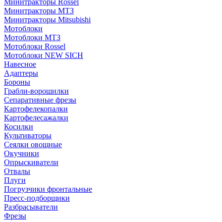
Минитракторы Rossel
Минитракторы МТЗ
Минитракторы Mitsubishi
Мотоблоки
Мотоблоки МТЗ
Мотоблоки Rossel
Мотоблоки NEW SICH
Навесное
Адаптеры
Бороны
Грабли-ворошилки
Сепаративные фрезы
Картофелекопалки
Картофелесажалки
Косилки
Культиваторы
Сеялки овощные
Окучники
Опрыскиватели
Отвалы
Плуги
Погрузчики фронтальные
Пресс-подборщики
Разбрасыватели
Фрезы