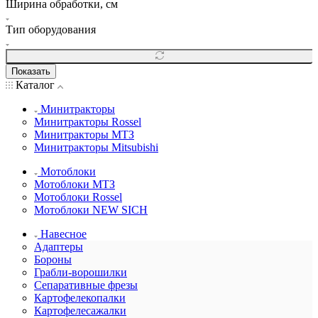
Ширина обработки, см
Тип оборудования
Показать
Каталог
Минитракторы
Минитракторы Rossel
Минитракторы МТЗ
Минитракторы Mitsubishi
Мотоблоки
Мотоблоки МТЗ
Мотоблоки Rossel
Мотоблоки NEW SICH
Навесное
Адаптеры
Бороны
Грабли-ворошилки
Сепаративные фрезы
Картофелекопалки
Картофелесажалки