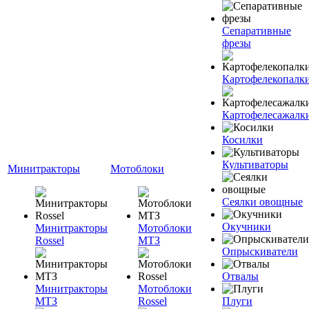
Сепаративные
фрезы
Картофелекопалк
Картофелесажалк
Косилки
Культиваторы
Минитракторы
Мотоблоки
Сеялки овощные
Окучники
Минитракторы
Мотоблоки
Rossel
МТЗ
Опрыскиватели
Отвалы
Минитракторы
Мотоблоки
МТЗ
Rossel
Плуги