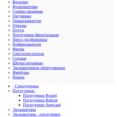
Косилки
Культиваторы
Сеялки овощные
Окучники
Опрыскиватели
Отвалы
Плуги
Погрузчики фронтальные
Пресс-подборщики
Разбрасыватели
Фрезы
Снегоочистители
Сцепки
Щетки роторные
Экскаваторное оборудование
Ямобуры
Разное
Спецтехника
Погрузчики
Погрузчики Rossel
Погрузчики Bobcat
Погрузчики Sunward
Экскаваторы
Экскаваторы - погрузчики