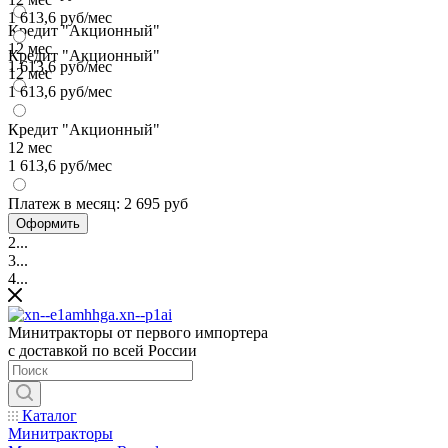
1 613,6 руб/мес
Кредит "Акционный"
12 мес
Кредит "Акционный"
1 613,6 руб/мес
12 мес
1 613,6 руб/мес
Кредит "Акционный"
12 мес
1 613,6 руб/мес
Платеж в месяц:
2 695 руб
Оформить
2...
3...
4...
Минитракторы от первого импортера
с доставкой по всей России
Каталог
Минитракторы