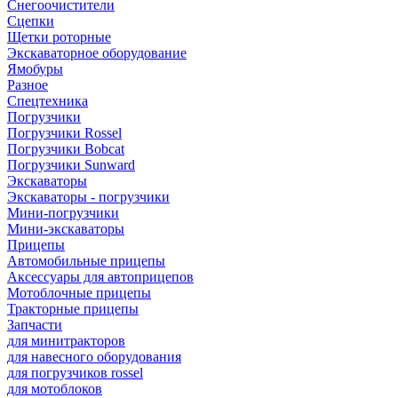
Снегоочистители
Сцепки
Щетки роторные
Экскаваторное оборудование
Ямобуры
Разное
Спецтехника
Погрузчики
Погрузчики Rossel
Погрузчики Bobcat
Погрузчики Sunward
Экскаваторы
Экскаваторы - погрузчики
Мини-погрузчики
Мини-экскаваторы
Прицепы
Автомобильные прицепы
Аксессуары для автоприцепов
Мотоблочные прицепы
Тракторные прицепы
Запчасти
для минитракторов
для навесного оборудования
для погрузчиков rossel
для мотоблоков