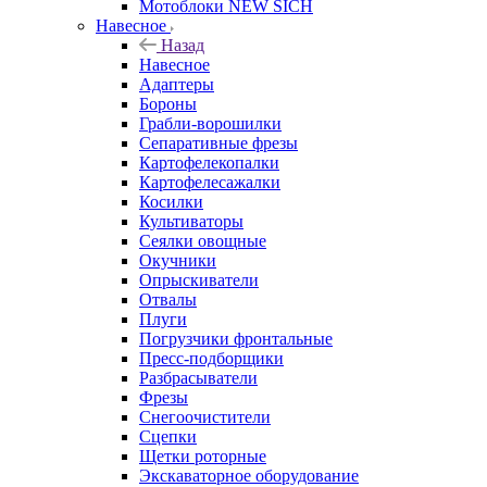
Мотоблоки NEW SICH
Навесное
Назад
Навесное
Адаптеры
Бороны
Грабли-ворошилки
Сепаративные фрезы
Картофелекопалки
Картофелесажалки
Косилки
Культиваторы
Сеялки овощные
Окучники
Опрыскиватели
Отвалы
Плуги
Погрузчики фронтальные
Пресс-подборщики
Разбрасыватели
Фрезы
Снегоочистители
Сцепки
Щетки роторные
Экскаваторное оборудование