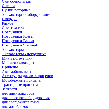
Снегоочистители
Сцепки
Щетки роторные
Экскаваторное оборудование
Ямобуры
Разное
Спецтехника
Погрузчики
Погрузчики Rossel
Погрузчики Bobcat
Погрузчики Sunward
Экскаваторы
Экскаваторы - погрузчики
Мини-погрузчики
Мини-экскаваторы
Прицепы
Автомобильные прицепы
Аксессуары для автоприцепов
Мотоблочные прицепы
Тракторные прицепы
Запчасти
для минитракторов
для навесного оборудования
для погрузчиков rossel
для мотоблоков