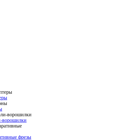
еры
ы
и-ворошилки
ативные фрезы