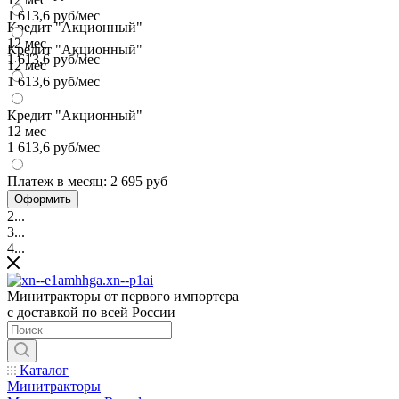
1 613,6 руб/мес
Кредит "Акционный"
12 мес
Кредит "Акционный"
1 613,6 руб/мес
12 мес
1 613,6 руб/мес
Кредит "Акционный"
12 мес
1 613,6 руб/мес
Платеж в месяц:
2 695 руб
Оформить
2...
3...
4...
Минитракторы от первого импортера
с доставкой по всей России
Каталог
Минитракторы