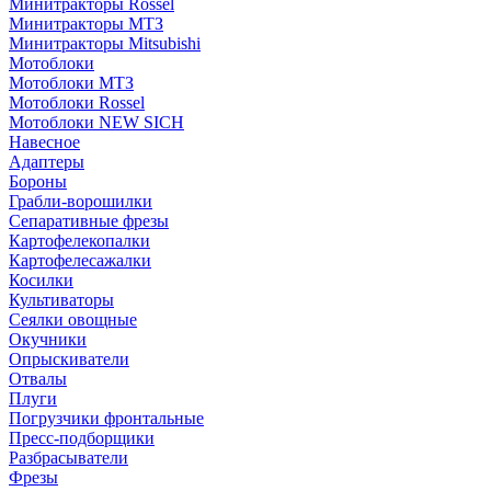
Минитракторы Rossel
Минитракторы МТЗ
Минитракторы Mitsubishi
Мотоблоки
Мотоблоки МТЗ
Мотоблоки Rossel
Мотоблоки NEW SICH
Навесное
Адаптеры
Бороны
Грабли-ворошилки
Сепаративные фрезы
Картофелекопалки
Картофелесажалки
Косилки
Культиваторы
Сеялки овощные
Окучники
Опрыскиватели
Отвалы
Плуги
Погрузчики фронтальные
Пресс-подборщики
Разбрасыватели
Фрезы