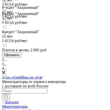
1 613,6 руб/мес
Кредит "Акционный"
12 мес
Кредит "Акционный"
1 613,6 руб/мес
12 мес
1 613,6 руб/мес
Кредит "Акционный"
12 мес
1 613,6 руб/мес
Платеж в месяц:
2 695 руб
Оформить
2...
3...
4...
Минитракторы от первого импортера
с доставкой по всей России
Каталог
Минитракторы