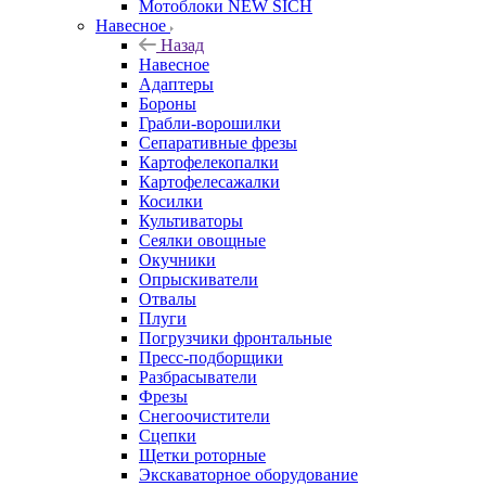
Мотоблоки NEW SICH
Навесное
Назад
Навесное
Адаптеры
Бороны
Грабли-ворошилки
Сепаративные фрезы
Картофелекопалки
Картофелесажалки
Косилки
Культиваторы
Сеялки овощные
Окучники
Опрыскиватели
Отвалы
Плуги
Погрузчики фронтальные
Пресс-подборщики
Разбрасыватели
Фрезы
Снегоочистители
Сцепки
Щетки роторные
Экскаваторное оборудование