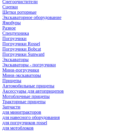
Снегоочистители
Сцепки
Щетки роторные
Экскаваторное оборудование
Ямобуры
Разное
Спецтехника
Погрузчики
Погрузчики Rossel
Погрузчики Bobcat
Погрузчики Sunward
Экскаваторы
Экскаваторы - погрузчики
Мини-погрузчики
Мини-экскаваторы
Прицепы
Автомобильные прицепы
Аксессуары для автоприцепов
Мотоблочные прицепы
Тракторные прицепы
Запчасти
для минитракторов
для навесного оборудования
для погрузчиков rossel
для мотоблоков