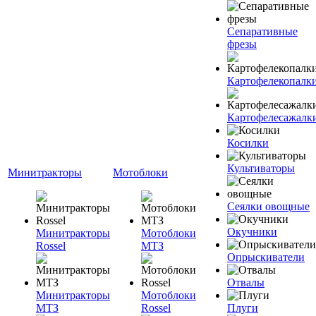
Сепаративные
фрезы
Картофелекопалк
Картофелесажалк
Косилки
Культиваторы
Минитракторы
Мотоблоки
Сеялки овощные
Окучники
Минитракторы
Мотоблоки
Rossel
МТЗ
Опрыскиватели
Отвалы
Минитракторы
Мотоблоки
МТЗ
Rossel
Плуги