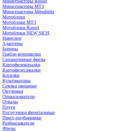
Минитракторы Rossel
Минитракторы МТЗ
Минитракторы Mitsubishi
Мотоблоки
Мотоблоки МТЗ
Мотоблоки Rossel
Мотоблоки NEW SICH
Навесное
Адаптеры
Бороны
Грабли-ворошилки
Сепаративные фрезы
Картофелекопалки
Картофелесажалки
Косилки
Культиваторы
Сеялки овощные
Окучники
Опрыскиватели
Отвалы
Плуги
Погрузчики фронтальные
Пресс-подборщики
Разбрасыватели
Фрезы