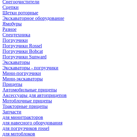
Снегоочистители
Сцепки
Щетки роторные
Экскаваторное оборудование
Ямобуры
Разное
Спецтехника
Погрузчики
Погрузчики Rossel
Погрузчики Bobcat
Погрузчики Sunward
Экскаваторы
Экскаваторы - погрузчики
Мини-погрузчики
Мини-экскаваторы
Прицепы
Автомобильные прицепы
Аксессуары для автоприцепов
Мотоблочные прицепы
Тракторные прицепы
Запчасти
для минитракторов
для навесного оборудования
для погрузчиков rossel
для мотоблоков