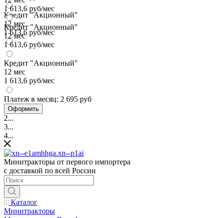
1 613,6 руб/мес
Кредит "Акционный"
12 мес
Кредит "Акционный"
1 613,6 руб/мес
12 мес
1 613,6 руб/мес
Кредит "Акционный"
12 мес
1 613,6 руб/мес
Платеж в месяц:
2 695 руб
Оформить
2...
3...
4...
Минитракторы от первого импортера
с доставкой по всей России
Каталог
Минитракторы