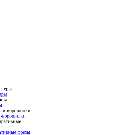
еры
ы
и-ворошилки
ативные фрезы