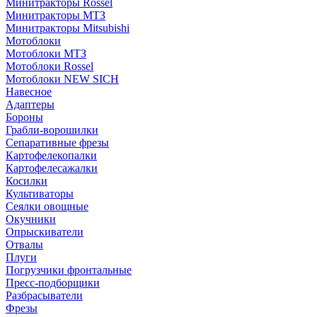
Минитракторы Rossel
Минитракторы МТЗ
Минитракторы Mitsubishi
Мотоблоки
Мотоблоки МТЗ
Мотоблоки Rossel
Мотоблоки NEW SICH
Навесное
Адаптеры
Бороны
Грабли-ворошилки
Сепаративные фрезы
Картофелекопалки
Картофелесажалки
Косилки
Культиваторы
Сеялки овощные
Окучники
Опрыскиватели
Отвалы
Плуги
Погрузчики фронтальные
Пресс-подборщики
Разбрасыватели
Фрезы