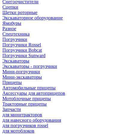
Снегоочистители
Сцепки
Щетки роторные
Экскаваторное оборудование
Ямобуры
Разное
Спецтехника
Погрузчики
Погрузчики Rossel
Погрузчики Bobcat
Погрузчики Sunward
Экскаваторы
Экскаваторы - погрузчики
Мини-погрузчики
Мини-экскаваторы
Прицепы
Автомобильные прицепы
Аксессуары для автоприцепов
Мотоблочные прицепы
Тракторные прицепы
Запчасти
для минитракторов
для навесного оборудования
для погрузчиков rossel
для мотоблоков