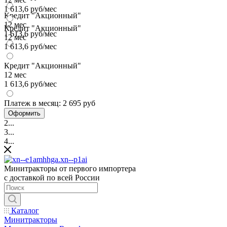
1 613,6 руб/мес
Кредит "Акционный"
12 мес
Кредит "Акционный"
1 613,6 руб/мес
12 мес
1 613,6 руб/мес
Кредит "Акционный"
12 мес
1 613,6 руб/мес
Платеж в месяц:
2 695 руб
Оформить
2...
3...
4...
Минитракторы от первого импортера
с доставкой по всей России
Каталог
Минитракторы