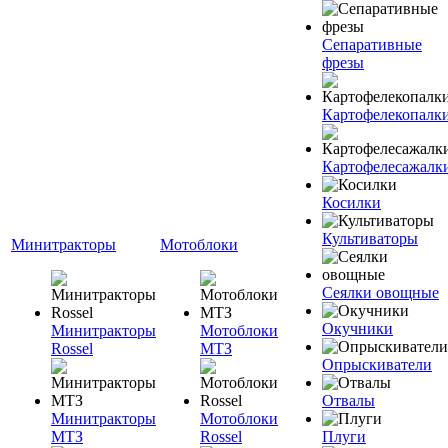
Сепаративные
фрезы
Картофелекопалк
Картофелесажалк
Косилки
Культиваторы
Минитракторы
Мотоблоки
Сеялки овощные
Окучники
Минитракторы
Мотоблоки
Rossel
МТЗ
Опрыскиватели
Отвалы
Минитракторы
Мотоблоки
МТЗ
Rossel
Плуги