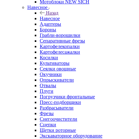
Мотоблоки NEW SICH
Навесное
Назад
Навесное
Адаптеры
Бороны
Грабли-ворошилки
Сепаративные фрезы
Картофелекопалки
Картофелесажалки
Косилки
Культиваторы
Сеялки овощные
Окучники
Опрыскиватели
Отвалы
Плуги
Погрузчики фронтальные
Пресс-подборщики
Разбрасыватели
Фрезы
Снегоочистители
Сцепки
Щетки роторные
Экскаваторное оборудование