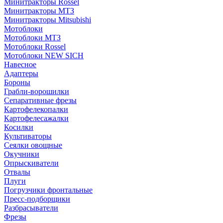
Минитракторы Rossel
Минитракторы МТЗ
Минитракторы Mitsubishi
Мотоблоки
Мотоблоки МТЗ
Мотоблоки Rossel
Мотоблоки NEW SICH
Навесное
Адаптеры
Бороны
Грабли-ворошилки
Сепаративные фрезы
Картофелекопалки
Картофелесажалки
Косилки
Культиваторы
Сеялки овощные
Окучники
Опрыскиватели
Отвалы
Плуги
Погрузчики фронтальные
Пресс-подборщики
Разбрасыватели
Фрезы