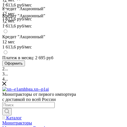
1 613,6 руб/мес
Кредит "Акционный"
12 мес
Кредит "Акционный"
1 613,6 руб/мес
12 мес
1 613,6 руб/мес
Кредит "Акционный"
12 мес
1 613,6 руб/мес
Платеж в месяц:
2 695 руб
Оформить
2...
3...
4...
Минитракторы от первого импортера
с доставкой по всей России
Каталог
Минитракторы