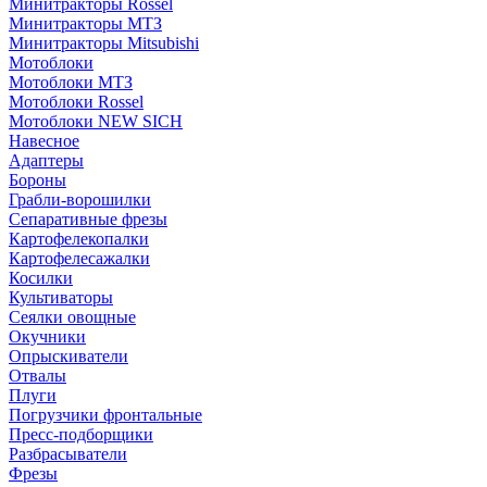
Минитракторы Rossel
Минитракторы МТЗ
Минитракторы Mitsubishi
Мотоблоки
Мотоблоки МТЗ
Мотоблоки Rossel
Мотоблоки NEW SICH
Навесное
Адаптеры
Бороны
Грабли-ворошилки
Сепаративные фрезы
Картофелекопалки
Картофелесажалки
Косилки
Культиваторы
Сеялки овощные
Окучники
Опрыскиватели
Отвалы
Плуги
Погрузчики фронтальные
Пресс-подборщики
Разбрасыватели
Фрезы