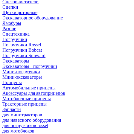
Снегоочистители
Сцепки
Щетки роторные
Экскаваторное оборудование
Ямобуры
Разное
Спецтехника
Погрузчики
Погрузчики Rossel
Погрузчики Bobcat
Погрузчики Sunward
Экскаваторы
Экскаваторы - погрузчики
Мини-погрузчики
Мини-экскаваторы
Прицепы
Автомобильные прицепы
Аксессуары для автоприцепов
Мотоблочные прицепы
Тракторные прицепы
Запчасти
для минитракторов
для навесного оборудования
для погрузчиков rossel
для мотоблоков