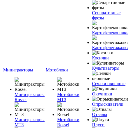
Сепаративные
фрезы
Картофелекопалк
Картофелесажалк
Косилки
Культиваторы
Минитракторы
Мотоблоки
Сеялки овощные
Окучники
Минитракторы
Мотоблоки
Rossel
МТЗ
Опрыскиватели
Отвалы
Минитракторы
Мотоблоки
МТЗ
Rossel
Плуги