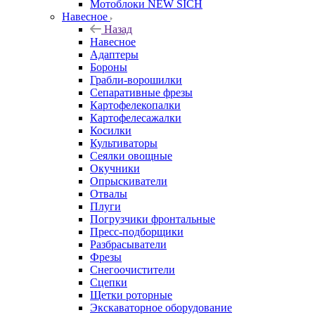
Мотоблоки NEW SICH
Навесное
Назад
Навесное
Адаптеры
Бороны
Грабли-ворошилки
Сепаративные фрезы
Картофелекопалки
Картофелесажалки
Косилки
Культиваторы
Сеялки овощные
Окучники
Опрыскиватели
Отвалы
Плуги
Погрузчики фронтальные
Пресс-подборщики
Разбрасыватели
Фрезы
Снегоочистители
Сцепки
Щетки роторные
Экскаваторное оборудование